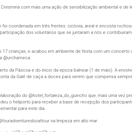
na Cresmina com mais uma ação de sensibilização ambiental e de 
o foi coordenada em três frentes: ciclovia, areal e encosta roch
 participação dos
voluntários que se juntaram a nós e contribuira
is 17 crianças, e acabou em ambiente de festa com um concerto 
 na @urcharneca.
 perto da Páscoa e do inicio da epoca balnear (1 de maio). A envo
Ponta da Galé de caça a doces para verem que compensa sempre o 
aboração do @hotel_fortaleza_do_guincho que, mais uma vez pres
eu o heliporto para receber a base de recepção dos participan
ementar para este dia.
fouradventuresboattour na limpeza em alto mar.