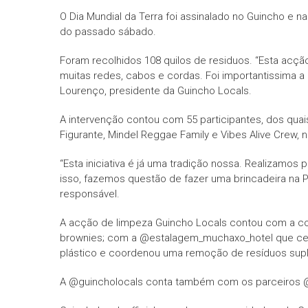
O Dia Mundial da Terra foi assinalado no Guincho e 
do passado sábado.
Foram recolhidos 108 quilos de residuos. “Esta acçã
muitas redes, cabos e cordas. Foi importantissima a
Lourenço, presidente da Guincho Locals.
A intervenção contou com 55 participantes, dos qua
Figurante, Mindel Reggae Family e Vibes Alive Crew,
“Esta iniciativa é já uma tradição nossa. Realizamos
isso, fazemos questão de fazer uma brincadeira na 
responsável.
A acção de limpeza Guincho Locals contou com a col
brownies; com a @estalagem_muchaxo_hotel que ced
plástico e coordenou uma remoção de resíduos supl
A @guincholocals conta também com os parceiros @