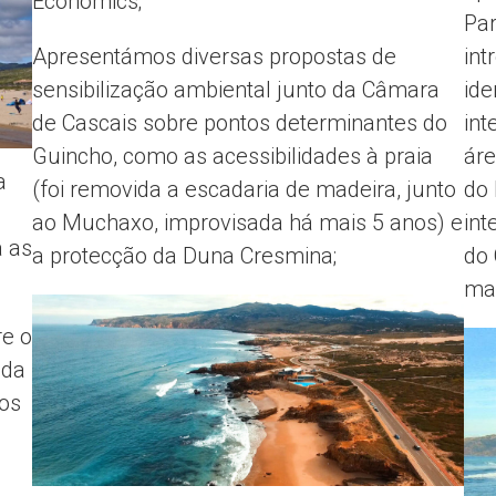
Economics;
Par
Apresentámos diversas propostas de
int
sensibilização ambiental junto da Câmara
ide
de Cascais sobre pontos determinantes do
int
Guincho, como as acessibilidades à praia
áre
a
(foi removida a escadaria de madeira, junto
do 
ao Muchaxo, improvisada há mais 5 anos) e
int
a as
a protecção da Duna Cresmina;
do 
mar
re o
 da
nos