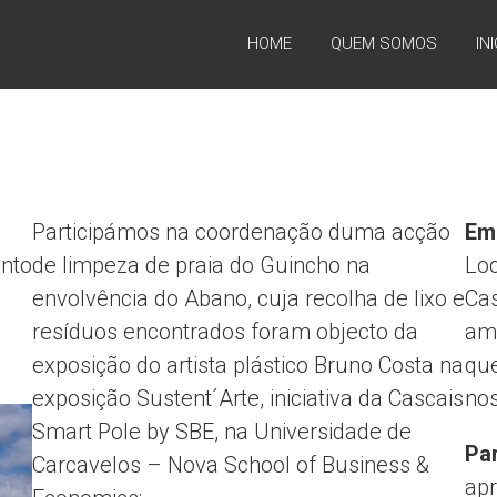
HOME
QUEM SOMOS
IN
Participámos na coordenação duma acção
Em
unto
de limpeza de praia do Guincho na
Loc
envolvência do Abano, cuja recolha de lixo e
Cas
resíduos encontrados foram objecto da
amb
exposição do artista plástico Bruno Costa na
qu
exposição Sustent´Arte, iniciativa da Cascais
no
Smart Pole by SBE, na Universidade de
Par
Carcavelos – Nova School of Business &
apr