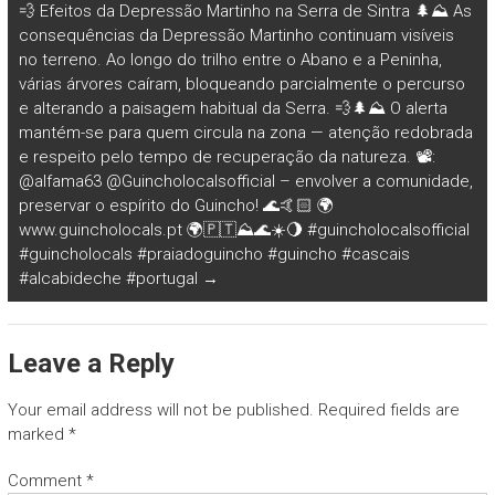
💨 Efeitos da Depressão Martinho na Serra de Sintra 🌲⛰️ As
consequências da Depressão Martinho continuam visíveis
no terreno. Ao longo do trilho entre o Abano e a Peninha,
várias árvores caíram, bloqueando parcialmente o percurso
e alterando a paisagem habitual da Serra. 💨🌲⛰️ O alerta
mantém-se para quem circula na zona — atenção redobrada
e respeito pelo tempo de recuperação da natureza. 📽️:
@alfama63 @Guincholocalsofficial – envolver a comunidade,
preservar o espírito do Guincho! 🌊🤙🏻 🌍
www.guincholocals.pt 🌍🇵🇹⛰🌊☀️🌖 #guincholocalsofficial
#guincholocals #praiadoguincho #guincho #cascais
#alcabideche #portugal
→
Leave a Reply
Your email address will not be published.
Required fields are
marked
*
Comment
*