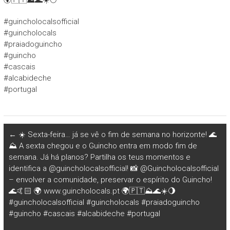
🌍🇵🇹⛰🌊☀️🌕
#guincholocalsofficial
#guincholocals
#praiadoguincho
#guincho
#cascais
#alcabideche
#portugal
←
☀️ Sexta-feira… já se vê o fim de semana no horizonte! 🌊
⛰ A sexta chegou e o Guincho entra em modo fim de
semana. Já há planos? Partilha os teus momentos e
identifica a @guincholocalsofficial! 📸 @Guincholocalsofficial
– envolver a comunidade, preservar o espírito do Guincho!
🌊🤙🏻 🌍 www.guincholocals.pt 🌍🇵🇹⛰🌊☀️🌖
#guincholocalsofficial #guincholocals #praiadoguincho
#guincho #cascais #alcabideche #portugal