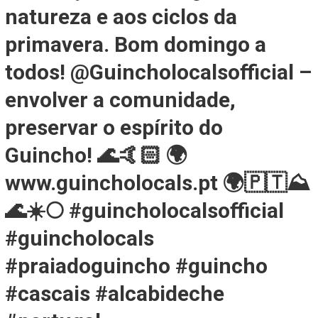
natureza e aos ciclos da
primavera. Bom domingo a
todos! @Guincholocalsofficial –
envolver a comunidade,
preservar o espírito do
Guincho! 🌊🤙🏻 🌍
www.guincholocals.pt 🌍🇵🇹⛰
🌊☀️🌕 #guincholocalsofficial
#guincholocals
#praiadoguincho #guincho
#cascais #alcabideche