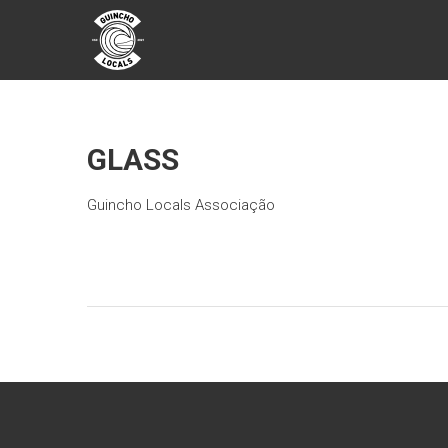
Skip
GUINCHO
to
content
LOCALS
GLASS
Guincho Locals Associação